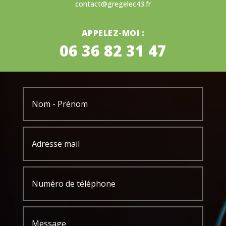
contact@gregelec43.fr
APPELEZ-MOI :
06 36 82 31 47