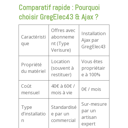
Comparatif rapide : Pourquoi
choisir GregElec43 & Ajax ?
Offres avec
Installation
Caractéristi
abonneme
Ajax par
que
nt (Type
GregElec43
Verisure)
Location
Vous êtes
Propriété
(souvent à
propriétair
du matériel
restituer)
e à 100%
Coût
40€ à 60€ /
0€ / mois
mensuel
mois à vie
Sur-mesure
Type
Standardisé
par un
d’installatio
e par un
artisan
n
commercial
expert