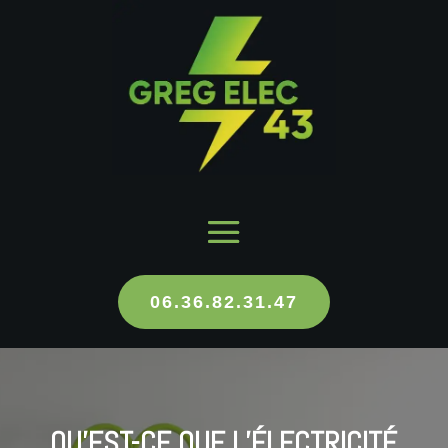
06.36.82.31.47
QU’EST-CE QUE L’ÉLECTRICITÉ